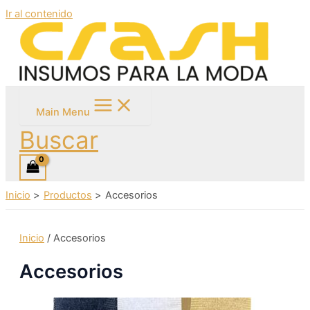
Ir al contenido
Main Menu
Buscar
Inicio
Productos
Accesorios
Inicio
/ Accesorios
Accesorios