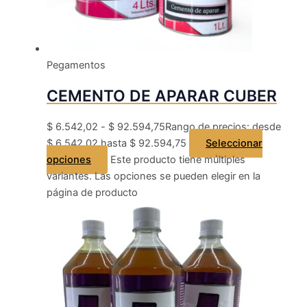
Pegamentos
CEMENTO DE APARAR CUBER
$
6.542,02
-
$
92.594,75
Rango de precios: desde
$ 6.542,02 hasta $ 92.594,75
Seleccionar
opciones
Este producto tiene múltiples
variantes. Las opciones se pueden elegir en la
página de producto