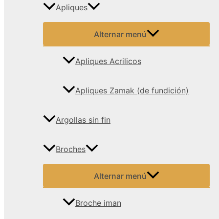
Apliques
Alternar menú
Apliques Acrilicos
Apliques Zamak (de fundición)
Argollas sin fin
Broches
Alternar menú
Broche iman