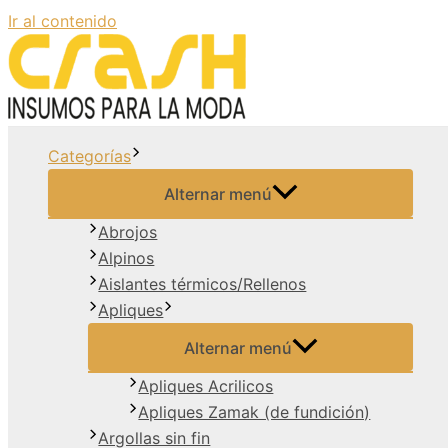
Ir al contenido
Categorías
Alternar menú
Abrojos
Alpinos
Aislantes térmicos/Rellenos
Apliques
Alternar menú
Apliques Acrilicos
Apliques Zamak (de fundición)
Argollas sin fin