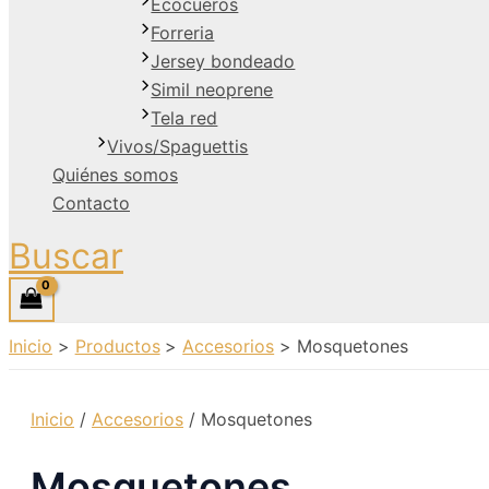
Ecocueros
Forreria
Jersey bondeado
Simil neoprene
Tela red
Vivos/Spaguettis
Quiénes somos
Contacto
Buscar
Inicio
Productos
Accesorios
Mosquetones
Inicio
/
Accesorios
/ Mosquetones
Mosquetones