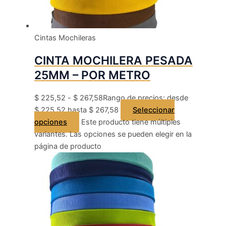
Cintas Mochileras
CINTA MOCHILERA PESADA
25MM – POR METRO
$
225,52
-
$
267,58
Rango de precios: desde
$ 225,52 hasta $ 267,58
Seleccionar
opciones
Este producto tiene múltiples
variantes. Las opciones se pueden elegir en la
página de producto