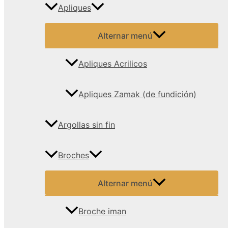
Apliques
Alternar menú
Apliques Acrilicos
Apliques Zamak (de fundición)
Argollas sin fin
Broches
Alternar menú
Broche iman