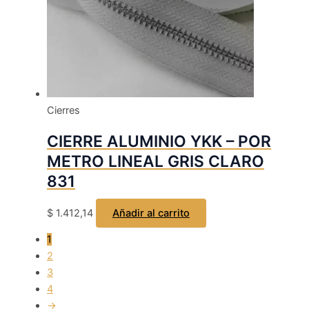
Cierres
CIERRE ALUMINIO YKK – POR
METRO LINEAL GRIS CLARO
831
$
1.412,14
Añadir al carrito
1
2
3
4
→